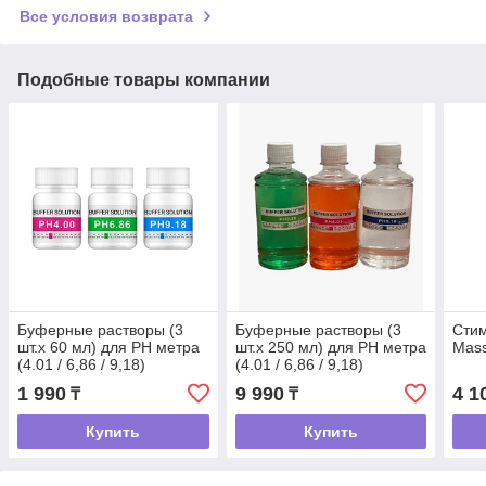
Все условия возврата
Подобные товары компании
Буферные растворы (3
Буферные растворы (3
Стим
шт.х 60 мл) для PH метра
шт.х 250 мл) для PH метра
Mass
(4.01 / 6,86 / 9,18)
(4.01 / 6,86 / 9,18)
1 990
9 990
4 1
₸
₸
Купить
Купить