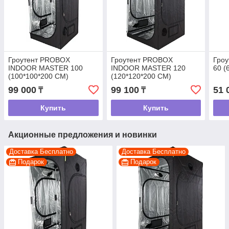
Гроутент PROBOX
Гроутент PROBOX
Гро
INDOOR MASTER 100
INDOOR MASTER 120
60 (
(100*100*200 CM)
(120*120*200 CM)
99 000
99 100
51 
₸
₸
Купить
Купить
Акционные предложения и новинки
Доставка Бесплатно
Доставка Бесплатно
Подарок
Подарок