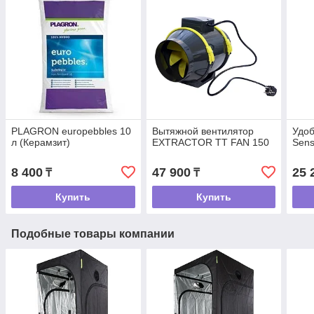
PLAGRON europebbles 10
Вытяжной вентилятор
Удоб
л (Керамзит)
EXTRACTOR TT FAN 150
Sens
8 400
47 900
25 
₸
₸
Купить
Купить
Подобные товары компании