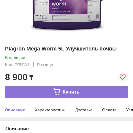
Plagron Mega Worm 5L Улучшитель почвы
В наличии
Код: PPMW5
Розница
8 900
₸
Купить
Описание
Характеристики
Доставка
Оплата
Усл
Описание