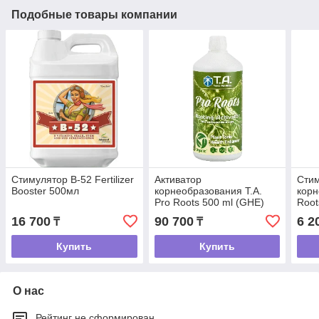
Подобные товары компании
Стимулятор B-52 Fertilizer
Активатор
Сти
Booster 500мл
корнеобразования T.A.
корн
Pro Roots 500 ml (GHE)
Root
16 700
90 700
6 2
₸
₸
Купить
Купить
О нас
Рейтинг не сформирован