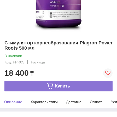
Стимулятор корнеобразования Plagron Power
Roots 500 мл
В наличии
Код: PPR05
Розница
18 400
₸
Купить
Описание
Характеристики
Доставка
Оплата
Усл