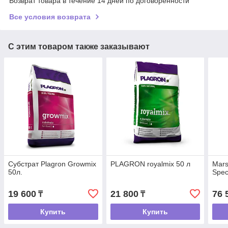
Возврат товара в течение 14 дней по договоренности
Все условия возврата
С этим товаром также заказывают
Субстрат Plagron Growmix
PLAGRON royalmix 50 л
Mars
50л.
Spec
19 600
21 800
76 
₸
₸
Купить
Купить