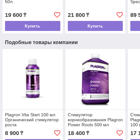
50л.
Spec
19 600
21 800
89 
₸
₸
Купить
Купить
Подобные товары компании
Plagron Vita Start 100 мл
Стимулятор
Стим
Органический стимулятор
корнеобразования Plagron
Plag
роста
Power Roots 500 мл
100 
8 900
18 400
17 
₸
₸