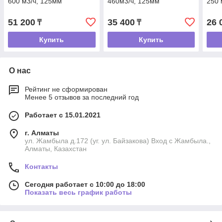
600 м3/ч, 125мм
460м3/ч, 125мм
250 
51 200
35 400
26 
₸
₸
Купить
Купить
О нас
Рейтинг не сформирован
Менее 5 отзывов за последний год
Работает с 15.01.2021
г. Алматы
ул. Жамбыла д.172 (уг. ул. Байзакова) Вход с Жамбыла.,
Алматы, Казахстан
Контакты
Сегодня работает с 10:00 до 18:00
Показать весь график работы