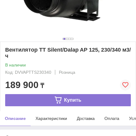
Вентилятор TT Silent/Dalap AP 125, 230/340 м3/
ч
В наличии
Код: DVVAPTTS230340
Розница
189 900
₸
Купить
Описание
Характеристики
Доставка
Оплата
Усл