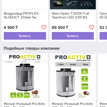
Воздуховод PROFLEX-
Mars Hydro TS1000 Full
Гро
ALUDUCT 102мм 5м
Spectrum LED (150 Вт)
60 (
6 900
89 500
51 
₸
₸
Купить
Купить
Подобные товары компании
Фильтр Угольный Pro Activ
Фильтр Угольный Pro Activ
Филь