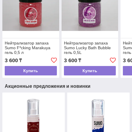
Нейтрализатор запаха
Нейтрализатор запаха
Нейт
Sumo F*cking Marakuya
Sumo Lucky Bath Bubble
Sumo
гель 0,5 л
гель 0,5L
гель
3 600
3 600
3 6
₸
₸
Купить
Купить
Акционные предложения и новинки