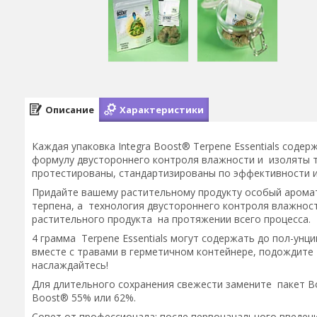
Описание
Характеристики
Каждая упаковка Integra Boost® Terpene Essentials сод
формулу двустороннего контроля влажности и изоляты 
протестированы, стандартизированы по эффективности 
Придайте вашему растительному продукту особый аромат
терпена, а технология двустороннего контроля влажнос
растительного продукта на протяжении всего процесса.
4 грамма Terpene Essentials могут содержать до пол-унци
вместе с травами в герметичном контейнере, подождите 2
наслаждайтесь!
Для длительного сохранения свежести замените пакет Bo
Boost® 55% или 62%.
Совет от профессионала: после первоначального введения