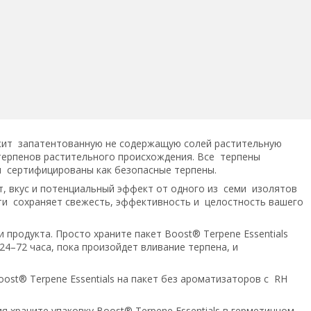
ержит запатентованную не содержащую солей растительную
терпенов растительного происхождения. Все терпены
и сертифицированы как безопасные терпены.
, вкус и потенциальный эффект от одного из семи изолятов
ти сохраняет свежесть, эффективность и целостность вашего
и продукта. Просто храните пакет Boost® Terpene Essentials
4–72 часа, пока произойдет вливание терпена, и
ost® Terpene Essentials на пакет без ароматизаторов с RH
 храните упаковку Boost® Terpene Essentials в герметичном