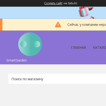
Создать сайт
на Satu.kz
Сейчас у компании нер
ГЛАВНАЯ
КАТАЛО
SmartGarden