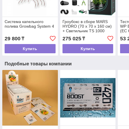
Система капельного
Гроубокс в сборе MARS
Тест
полива Growbag System 4
HYDRO (70 х 70 х 160 см)
WP 
+ Светильник TS 1000
(EC 
(150W)
Вод
29 800
275 025
53 
₸
₸
Купить
Купить
Подобные товары компании