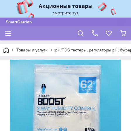
SmartGarden
Товары и услуги
pH/TDS тестеры, регуляторы pH, буф