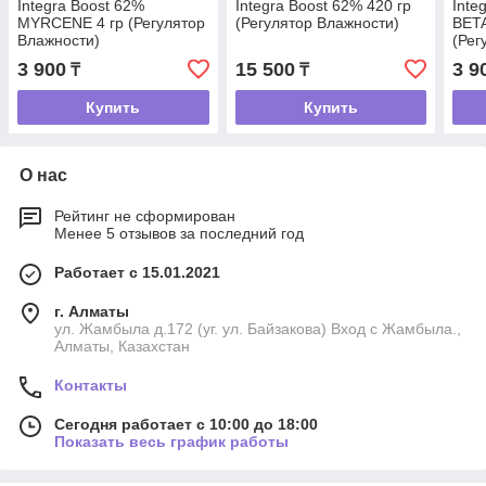
Integra Boost 62%
Integra Boost 62% 420 гр
Inte
MYRCENE 4 гр (Регулятор
(Регулятор Влажности)
BET
Влажности)
(Рег
3 900
15 500
3 9
₸
₸
Купить
Купить
О нас
Рейтинг не сформирован
Менее 5 отзывов за последний год
Работает с 15.01.2021
г. Алматы
ул. Жамбыла д.172 (уг. ул. Байзакова) Вход с Жамбыла.,
Алматы, Казахстан
Контакты
Сегодня работает с 10:00 до 18:00
Показать весь график работы