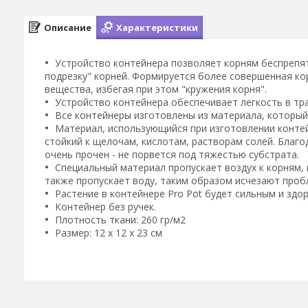
Описание
Характеристики
Устройство контейнера позволяет корням беспрепя
подрезку" корней. Формируется более совершенная ко
вещества, избегая при этом "кружения корня".
Устройство контейнера обеспечивает легкость в тр
Все контейнеры изготовлены из материала, который
Материал, использующийся при изготовлении контей
стойкий к щелочам, кислотам, растворам солей. Благо
очень прочен - не порвется под тяжестью субстрата.
Специальный материал пропускает воздух к корням,
также пропускает воду, таким образом исчезают проб
Растение в контейнере Pro Pot будет сильным и здо
Контейнер без ручек.
Плотность ткани: 260 гр/м2
Размер: 12 x 12 x 23 см