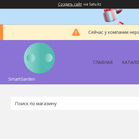
Создать сайт
на Satu.kz
Сейчас у компании нер
ГЛАВНАЯ
КАТАЛО
SmartGarden