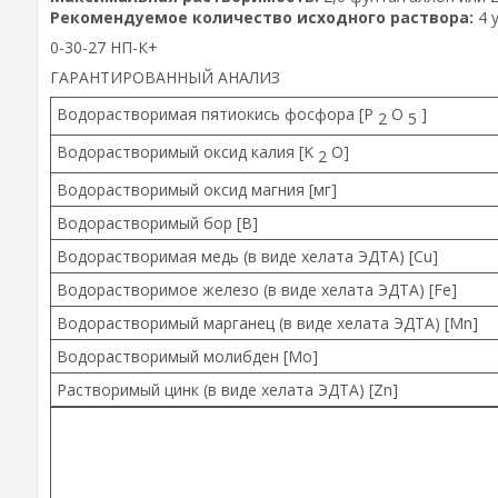
Рекомендуемое количество исходного раствора:
4 у
0-30-27 НП-К+
ГАРАНТИРОВАННЫЙ АНАЛИЗ
Водорастворимая пятиокись фосфора [P
O
]
2
5
Водорастворимый оксид калия [K
O]
2
Водорастворимый оксид магния [мг]
Водорастворимый бор [B]
Водорастворимая медь (в виде хелата ЭДТА) [Cu]
Водорастворимое железо (в виде хелата ЭДТА) [Fe]
Водорастворимый марганец (в виде хелата ЭДТА) [Mn]
Водорастворимый молибден [Mo]
Растворимый цинк (в виде хелата ЭДТА) [Zn]