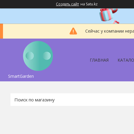
Создать сайт
на Satu.kz
Сейчас у компании нер
ГЛАВНАЯ
КАТАЛО
SmartGarden