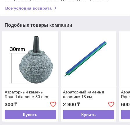
Все условия возврата
Подобные товары компании
Аэраторный камень
Аэраторный камень в
Аэр
Round diameter 30 mm
пластике 18 см
Roun
300
2 900
600
₸
₸
Купить
Купить