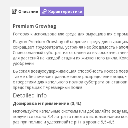
Описание
Характеристики
Premium Growbag
Готовая к использованию среда для выращивания с про
Plagron Premium Growbag объединяет среду для выращива
сокращает трудозатраты, устраняя необходимость напол
Спрессованный субстрат изготовлен из высококачествен
для растений на каждой стадии их жизненного цикла. Ко
удобрений.
Высокая воздухоудерживающая способность кокоса позв
также обеспечивает равномерное распределение воды, чт
отверстиям для капельного полива субстрата он станов
предотвращают чрезмерный полив.
Detailed info
Дозировка и применение (3,4L)
Используйте капельные системы или добавляйте воду мед
получится около 3,4 литра готового к использованию к
раз при поливе и удерживайте pH на уровне 5,5–6,5.