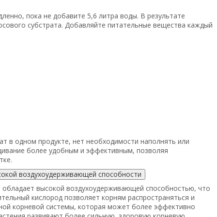
ленно, пока не добавите 5,6 литра воды. В результате
косового субстрата. Добавляйте питательные вещества каждый
ат в одном продукте, нет необходимости наполнять или
щивание более удобным и эффективным, позволяя
тке.
сокой воздухоудерживающей способности
й обладает высокой воздухоудерживающей способностью, что
ительный кислород позволяет корням распространяться и
нной корневой системы, которая может более эффективно
растения развивают более сильную, здоровую корневую