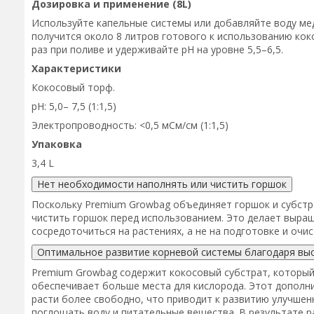
Дозировка и применение (8L)
Используйте капельные системы или добавляйте воду мед
получится около 8 литров готового к использованию ко
раз при поливе и удерживайте pH на уровне 5,5–6,5.
Характеристики
Кокосовый торф.
pH: 5,0– 7,5 (1:1,5)
Электропроводность: <0,5 мСм/см (1:1,5)
Упаковка
3,4 L
Нет необходимости наполнять или чистить горшок
Поскольку Premium Growbag объединяет горшок и субстр
чистить горшок перед использованием. Это делает выра
сосредоточиться на растениях, а не на подготовке и очис
Оптимальное развитие корневой системы благодаря вы
Premium Growbag содержит кокосовый субстрат, которы
обеспечивает больше места для кислорода. Этот дополн
расти более свободно, что приводит к развитию улучше
поглощать воду и питательные вещества. В результате 