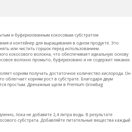
мытым и буферизованным кокосовым субстратом
ния и контейнер для выращивания в одном продукте. Это
нять или чистить горшок перед использованием.
ного кокосового волокна, что обеспечивает идеальную основу
косовое волокно промыто, буферизовано и не содержит никаких
оляет корням получать достаточное количество кислорода. Он
о облегчает корням рост в субстрате. Благодаря двум
ится простым. Дренажные щели в Premium Growbag
ленно, пока не добавите 2,4 литра воды. В результате
окосового субстрата. Добавляйте питательные вещества каждый