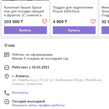
Колонная башня Space
Поддон для гидропоники
Мин
tree для посадки овощей
Pound 100x15см,
Sma
и фруктов. (С помпой и
(Гид
Фитосветильниками))
103 500
4 900
32 
₸
₸
Купить
Купить
О нас
Рейтинг не сформирован
Менее 5 отзывов за последний год
Работает с 15.01.2021
г. Алматы
ул. Жамбыла д.172 (уг. ул. Байзакова) Вход с Жамбыла.,
Алматы, Казахстан
Контакты
Сегодня выходной
Показать весь график работы