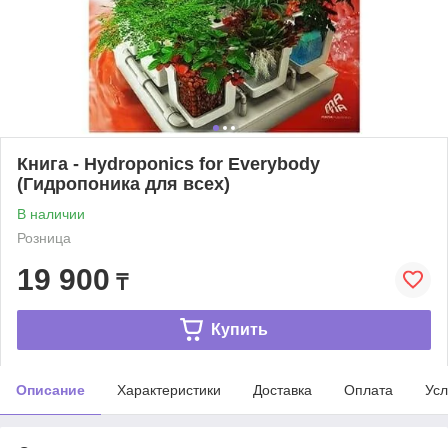
Книга - Hydroponics for Everybody
(Гидропоника для всех)
В наличии
Розница
19 900
₸
Купить
Описание
Характеристики
Доставка
Оплата
Усл