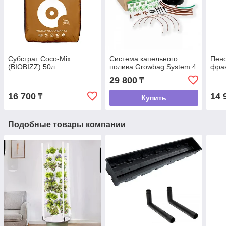
Субстрат Coco-Mix
Система капельного
Пено
(BIOBIZZ) 50л
полива Growbag System 4
фрак
29 800
₸
16 700
14 
₸
Купить
Подобные товары компании