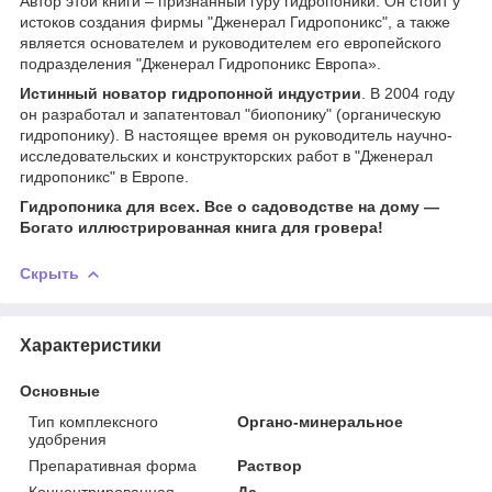
Автор этой книги – признанный гуру гидропоники. Он стоит у
истоков создания фирмы "Дженерал Гидропоникс", а также
является основателем и руководителем его европейского
подразделения "Дженерал Гидропоникс Европа».
Истинный новатор гидропонной индустрии
. В 2004 году
он разработал и запатентовал "биопонику" (органическую
гидропонику). В настоящее время он руководитель научно-
исследовательских и конструкторских работ в "Дженерал
гидропоникс" в Европе.
Гидропоника для всех. Все о садоводстве на дому —
Богато иллюстрированная книга для гровера!
Скрыть
Характеристики
Основные
Тип комплексного
Органо-минеральное
удобрения
Препаративная форма
Раствор
Концентрированная
Да