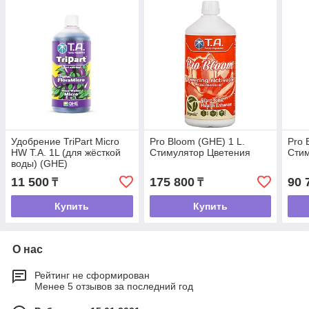
Удобрение TriPart Micro
Pro Bloom (GHE) 1 L.
Pro 
HW T.A. 1L (для жёсткой
Стимулятор Цветения
Стим
воды) (GHE)
11 500
175 800
90 
₸
₸
Купить
Купить
О нас
Рейтинг не сформирован
Менее 5 отзывов за последний год