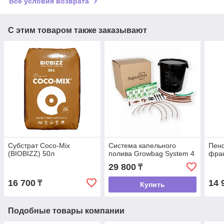
Все условия возврата
С этим товаром также заказывают
Субстрат Coco-Mix
Система капельного
Пено
(BIOBIZZ) 50л
полива Growbag System 4
фрак
29 800
₸
16 700
14 
₸
Купить
Подобные товары компании