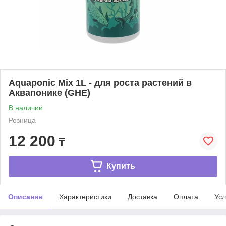
Aquaponic Mix 1L - для роста растений в
Аквапонике (GHE)
В наличии
Розница
12 200
₸
Купить
Описание
Характеристики
Доставка
Оплата
Усл