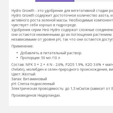
Hydro Growth - это удобрение для вегетативной стадии р
Hydro Growth содержит достоточное количество азота, к
активного роста зеленой массы. Необходимые компонент
чувствует себя хорошо в гидросреде.
Удобрения серии Hesi Hydro содержат сложные соединен
они остаются неизменными до их поглощения растением.
независимыми от уровня pH, так что они остаются досту
Применение:
Добавлять в питательный раствор.
Пропорции: 50 мл /10 л
Состав: NPK 3 + 2 + 4 N - 2.6%, P2O5 1.9%, K2O 3.6% + ма
chelate), молибден и селен природного происхождения, в
Цвет: Жёлтый
Запах: Витаминовый
pH: Cлегка подкисленный
Электрическая проводимость: до 1,5 мСм/см (зависит от 
Произведенов Нидерландах.