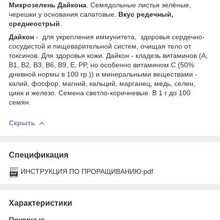
Микрозелень Дайкона
. Семядольные листья зелёные,
черешки у основания салатовые.
Вкус редечный,
среднеострый
.
Дайкон
- для укрепления иммунитета, здоровья сердечно-
сосудистой и пищеварительной систем, очищая тело от
токсинов. Для здоровья кожи. Дайкон - кладезь витаминов (А,
В1, В2, В3, B6, B9, E, PP, но особенно витамином С (50%
дневной нормы в 100 гр.)) и минеральными веществами -
калий, фосфор, магний, кальций, марганец, медь, селен,
цинк и железо. Семена светло-коричневые. В 1 г до 100
семян.
Скрыть
Спецификация
ИНСТРУКЦИЯ ПО ПРОРАЩИВАНИЮ.pdf
Характеристики
Основные