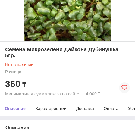
Семена Микрозелени Дайкона Дубинушка
5гр.
Нет в наличии
Розница
360
₸
Минимальная сумма заказа на сайте — 4 000 ₸
Описание
Характеристики
Доставка
Оплата
Усл
Описание