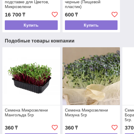
подставке для Цветов,
черные (Пищевой
Микрозелени
пластик)
16 700
600
₸
₸
Купить
Купить
Подобные товары компании
Семена Микрозелени
Семена Микрозелени
Сем
Мангольда 5гр
Мизуна 5гр
Бора
5гр.
360
360
370
₸
₸