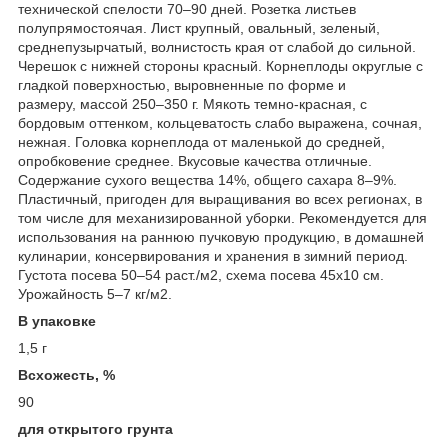
технической спелости 70–90 дней. Розетка листьев
полупрямостоячая. Лист крупный, овальный, зеленый,
среднепузырчатый, волнистость края от слабой до сильной.
Черешок с нижней стороны красный. Корнеплоды округлые с
гладкой поверхностью, выровненные по форме и
размеру, массой 250–350 г. Мякоть темно-красная, с
бордовым оттенком, кольцеватость слабо выражена, сочная,
нежная. Головка корнеплода от маленькой до средней,
опробковение среднее. Вкусовые качества отличные.
Содержание сухого вещества 14%, общего сахара 8–9%.
Пластичный, пригоден для выращивания во всех регионах, в
том числе для механизированной уборки. Рекомендуется для
использования на раннюю пучковую продукцию, в домашней
кулинарии, консервирования и хранения в зимний период.
Густота посева 50–54 раст./м
2
, схема посева 45х10 см.
Урожайность 5–7 кг/м
2
.
В упаковке
1,5 г
Всхожесть, %
90
для открытого грунта