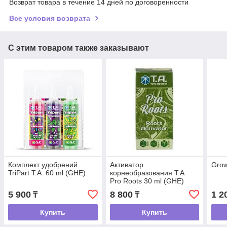
Возврат товара в течение 14 дней по договоренности
Все условия возврата
С этим товаром также заказывают
Комплект удобрений
Активатор
Grow
TriPart T.A. 60 ml (GHE)
корнеобразования T.A.
Pro Roots 30 ml (GHE)
5 900
8 800
1 2
₸
₸
Купить
Купить