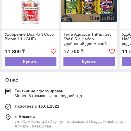
Удобрение DualPart Coco
Terra Aquatica TriPart Set
Удоб
Bloom 1 L (GHE)
SW 0,5 л Набор
HW T
удобрений для мягкой
воды
воды (GHE)
11 800
17 700
11 
₸
₸
Купить
Купить
О нас
Рейтинг не сформирован
Менее 5 отзывов за последний год
Работает с 15.01.2021
г. Алматы
ул. Жамбыла д.172 (уг. ул. Байзакова) Вход с Жамбыла.,
Алматы, Казахстан