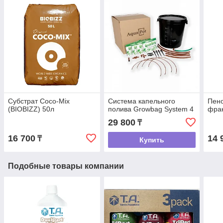
Субстрат Coco-Mix
Система капельного
Пено
(BIOBIZZ) 50л
полива Growbag System 4
фрак
29 800
₸
16 700
14 
₸
Купить
Подобные товары компании