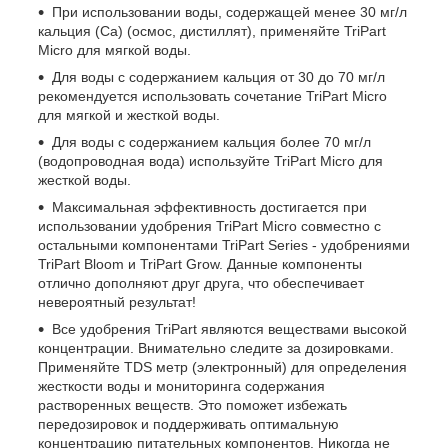
При использовании воды, содержащей менее 30 мг/л
кальция (Ca) (осмос, дистиллят), применяйте TriPart
Micro для мягкой воды.
Для воды с содержанием кальция от 30 до 70 мг/л
рекомендуется использовать сочетание TriPart Micro
для мягкой и жесткой воды.
Для воды с содержанием кальция более 70 мг/л
(водопроводная вода) используйте TriPart Micro для
жесткой воды.
Максимальная эффективность достигается при
использовании удобрения TriPart Micro совместно с
остальными компонентами TriPart Series - удобрениями
TriPart Bloom и TriPart Grow. Данные компоненты
отлично дополняют друг друга, что обеспечивает
невероятный результат!
Все удобрения TriPart являются веществами высокой
концентрации. Внимательно следите за дозировками.
Применяйте TDS метр (электронный) для определения
жесткости воды и мониторинга содержания
растворенных веществ. Это поможет избежать
передозировок и поддерживать оптимальную
концентрацию питательных компонентов. Никогда не