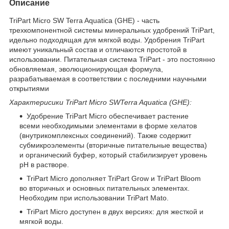
Описание
TriPart Micro SW Terra Aquatica (GHE) - часть
трехкомпонентной системы минеральных удобрений TriPart,
идельно подходящая для мягкой воды. Удобрения TriPart
имеют уникальный состав и отличаются простотой в
использовании. Питательная система TriPart - это постоянно
обновляемая, эволюционирующая формула,
разрабатываемая в соответствии с последними научными
открытиями
Характерисики TriPart Micro SWTerra Aquatica (GHE):
Удобрение TriPart Micro обеспечивает растение
всеми необходимыми элементами в форме хелатов
(внутрикомплексных соединений). Также содержит
субмикроэлементы (вторичные питательные вещества)
и органический буфер, который стабилизирует уровень
pH в растворе.
TriPart Micro дополняет TriPart Grow и TriPart Bloom
во вторичных и основных питательных элементах.
Необходим при использовании TriPart Mato.
TriPart Micro доступен в двух версиях: для жесткой и
мягкой воды.