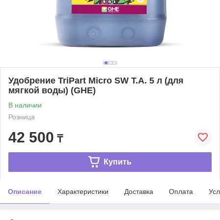
Удобрение TriPart Micro SW T.A. 5 л (для
мягкой воды) (GHE)
В наличии
Розница
42 500
₸
Купить
Описание
Характеристики
Доставка
Оплата
Усл