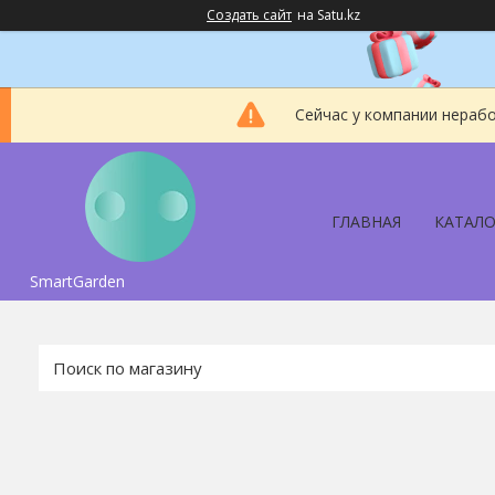
Создать сайт
на Satu.kz
Сейчас у компании нерабо
ГЛАВНАЯ
КАТАЛО
SmartGarden