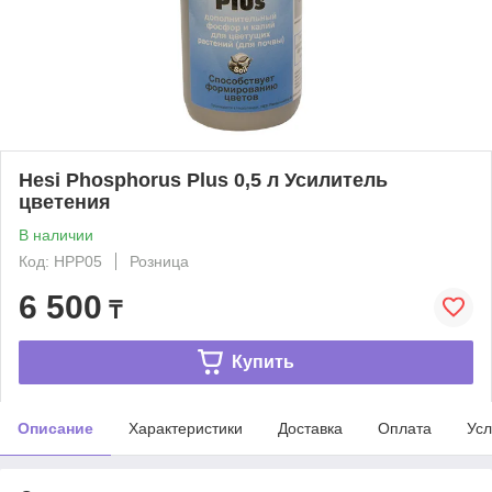
Hesi Phosphorus Plus 0,5 л Усилитель
цветения
В наличии
Код: HPP05
Розница
6 500
₸
Купить
Описание
Характеристики
Доставка
Оплата
Усл