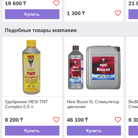
19 600
21 
₸
1 300
₸
Купить
Подобные товары компании
Удобрение HESI TNT
Hesi Boost 5L Стимулятор
BioB
Complex 0,5 л
цветения
Стим
8 200
46 100
6 3
₸
₸
Купить
Купить