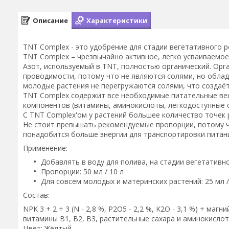
Описание
Характеристики
TNT Complex - это удобрение для стадии вегетативного 
TNT Complex – чрезвычайно активное, легко усваиваемое
Азот, используемый в TNT, полностью органический. Орг
проводимости, потому что не являются солями, но обла
молодые растения не перегружаются солями, что создаёт
TNT Complex содержит все необходимые питательные в
компонентов (витамины, аминокислоты, легкодоступные с
С TNT Complex'ом у растений большее количество точек 
Не стоит превышать рекомендуемые пропорции, потому чт
понадобится больше энергии для транспортировки питани
Применение:
Добавлять в воду для полива, на стадии вегетативно
Пропорции: 50 мл / 10 л
Для совсем молодых и материнских растений: 25 мл /
Состав:
NPK 3 + 2 + 3 (N - 2,8 %, P2O5 - 2,2 %, K2O - 3,1 %) + маг
витамины B1, B2, B3, растительные сахара и аминокислот
Цвет: Жёлтый