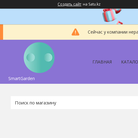
Создать сайт
на Satu.kz
Сейчас у компании нер
ГЛАВНАЯ
КАТАЛО
SmartGarden