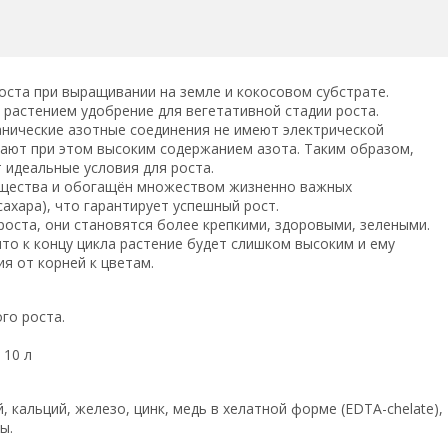
роста при выращивании на земле и кокосовом субстрате.
 растением удобрение для вегетативной стадии роста.
анические азотные соединения не имеют электрической
дают при этом высоким содержанием азота. Таким образом,
 идеальные условия для роста.
ещества и обогащён множеством жизненно важных
ахара), что гарантирует успешный рост.
роста, они становятся более крепкими, здоровыми, зелеными.
о к концу цикла растение будет слишком высоким и ему
я от корней к цветам.
го роста.
 10 л
ний, кальций, железо, цинк, медь в хелатной форме (EDTA-chelate),
ы.