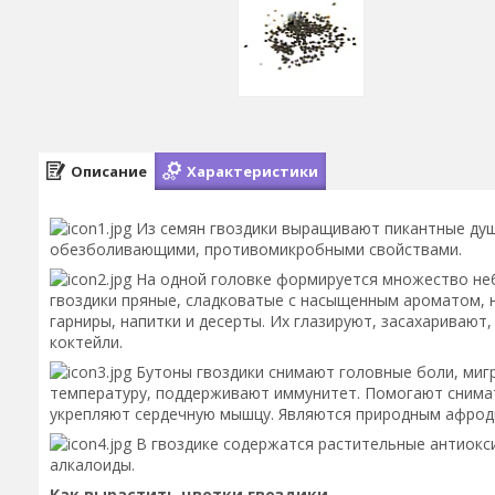
Описание
Характеристики
Из семян гвоздики выращивают пикантные ду
обезболивающими, противомикробными свойствами.
На одной головке формируется множество не
гвоздики пряные, сладковатые с насыщенным ароматом, 
гарниры, напитки и десерты. Их глазируют, засахаривают,
коктейли.
Бутоны гвоздики снимают головные боли, миг
температуру, поддерживают иммунитет. Помогают снимат
укрепляют сердечную мышцу. Являются природным афрод
В гвоздике содержатся растительные антиокси
алкалоиды.
Как вырастить цветки гвоздики