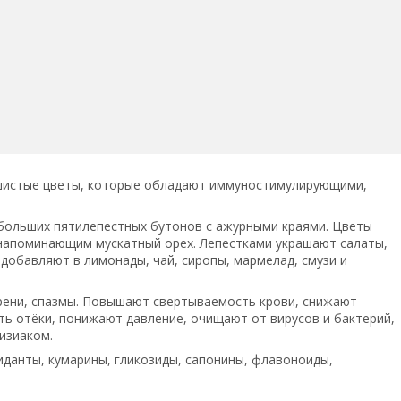
шистые цветы, которые обладают иммуностимулирующими,
больших пятилепестных бутонов с ажурными краями. Цветы
напоминающим мускатный орех. Лепестками украшают салаты,
 добавляют в лимонады, чай, сиропы, мармелад, смузи и
рени, спазмы. Повышают свертываемость крови, снижают
ь отёки, понижают давление, очищают от вирусов и бактерий,
изиаком.
данты, кумарины, гликозиды, сапонины, флавоноиды,