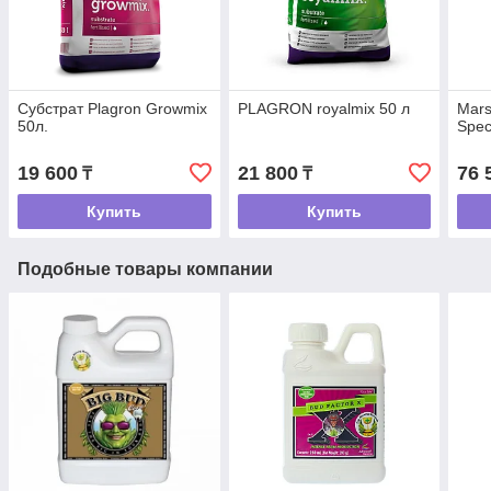
Субстрат Plagron Growmix
PLAGRON royalmix 50 л
Mars
50л.
Spec
19 600
21 800
76 
₸
₸
Купить
Купить
Подобные товары компании