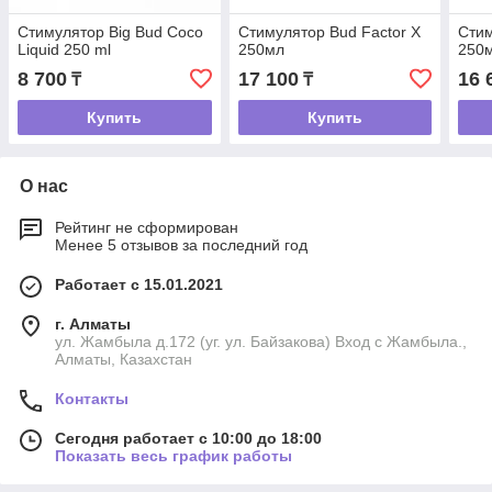
Стимулятор Big Bud Coco
Стимулятор Bud Factor X
Стим
Liquid 250 ml
250мл
250
8 700
17 100
16 
₸
₸
Купить
Купить
О нас
Рейтинг не сформирован
Менее 5 отзывов за последний год
Работает с 15.01.2021
г. Алматы
ул. Жамбыла д.172 (уг. ул. Байзакова) Вход с Жамбыла.,
Алматы, Казахстан
Контакты
Сегодня работает с 10:00 до 18:00
Показать весь график работы