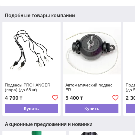
Подобные товары компании
Подвесы PROHANGER
Автоматический подвес
Под
(пара) (до 68 кг)
ER
(до 5
4 700
5 400
2 3
₸
₸
Купить
Купить
Акционные предложения и новинки