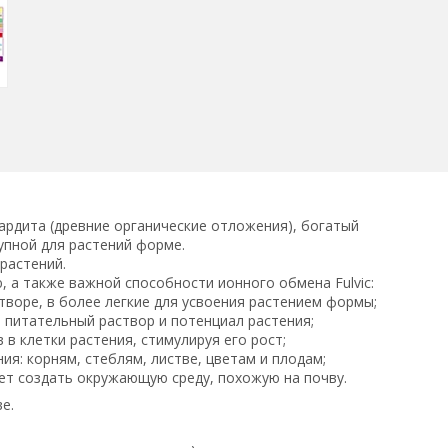
ардита (древние органические отложения), богатый
упной для растений форме.
растений.
 а также важной способности ионного обмена Fulvic:
творе, в более легкие для усвоения растением формы;
 питательный раствор и потенциал растения;
в клетки растения, стимулируя его рост;
ия: корням, стеблям, листве, цветам и плодам;
ет создать окружающую среду, похожую на почву.
е.