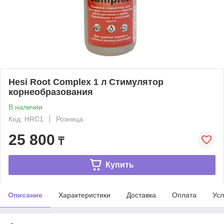
Hesi Root Complex 1 л Стимулятор
корнеобразования
В наличии
Код: HRC1
Розница
25 800
₸
Купить
Описание
Характеристики
Доставка
Оплата
Усл