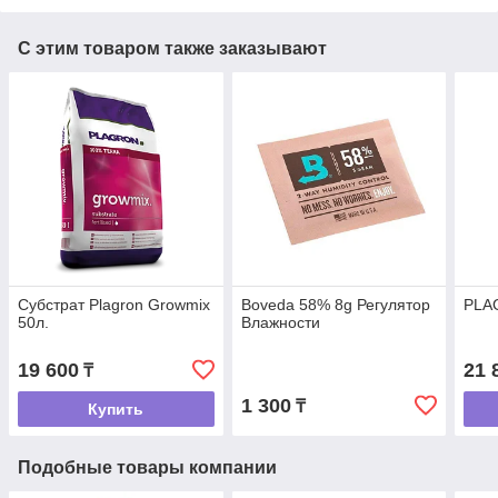
С этим товаром также заказывают
Субстрат Plagron Growmix
Boveda 58% 8g Регулятор
PLAG
50л.
Влажности
19 600
21 
₸
1 300
₸
Купить
Подобные товары компании