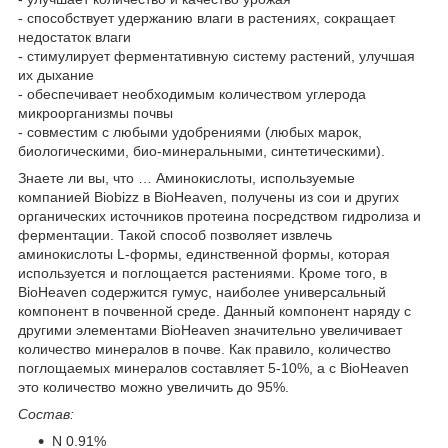
- способствует удержанию влаги в растениях, сокращает
недостаток влаги
- стимулирует ферментативную систему растений, улучшая
их дыхание
- обеспечивает необходимым количеством углерода
микроорганизмы почвы
- совместим с любыми удобрениями (любых марок,
биологическими, био-минеральными, синтетическими).
Знаете ли вы, что … Аминокислоты, используемые
компанией Biobizz в BioHeaven, получены из сои и других
органических источников протеина посредством гидролиза и
ферментации. Такой способ позволяет извлечь
аминокислоты L-формы, единственной формы, которая
используется и поглощается растениями. Кроме того, в
BioHeaven содержится гумус, наиболее универсальный
компонент в почвенной среде. Данный компонент наряду с
другими элементами BioHeaven значительно увеличивает
количество минералов в почве. Как правило, количество
поглощаемых минералов составляет 5-10%, а с BioHeaven
это количество можно увеличить до 95%.
Состав:
N 0.91%