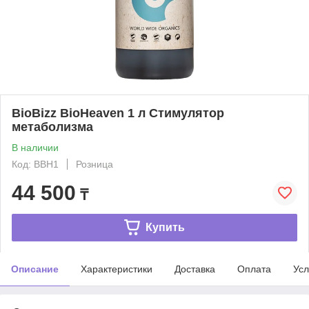
BioBizz BioHeaven 1 л Стимулятор
метаболизма
В наличии
Код: BBH1
Розница
44 500
₸
Купить
Описание
Характеристики
Доставка
Оплата
Усл