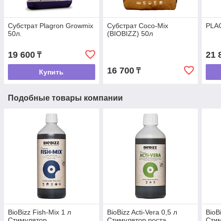
Субстрат Plagron Growmix
Субстрат Coco-Mix
PLAG
50л.
(BIOBIZZ) 50л
19 600
21 
₸
16 700
₸
Купить
Подобные товары компании
BioBizz Fish-Mix 1 л
BioBizz Acti-Vera 0,5 л
BioB
Стимулятор
Стимулятор роста
Сти