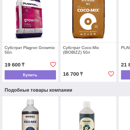
Субстрат Plagron Growmix
Субстрат Coco-Mix
PLAG
50л.
(BIOBIZZ) 50л
19 600
21 
₸
16 700
₸
Купить
Подобные товары компании