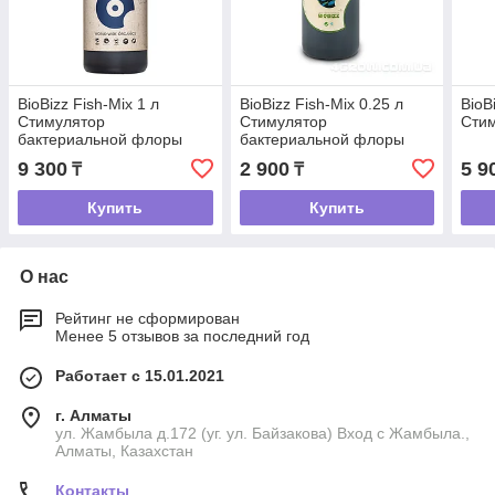
BioBizz Fish-Mix 1 л
BioBizz Fish-Mix 0.25 л
BioB
Стимулятор
Стимулятор
Стим
бактериальной флоры
бактериальной флоры
9 300
2 900
5 9
₸
₸
Купить
Купить
О нас
Рейтинг не сформирован
Менее 5 отзывов за последний год
Работает с 15.01.2021
г. Алматы
ул. Жамбыла д.172 (уг. ул. Байзакова) Вход с Жамбыла.,
Алматы, Казахстан
Контакты