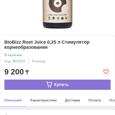
BioBizz Root Juice 0,25 л Стимулятор
корнеобразования
В наличии
Код: BRJ025
Розница
9 200
₸
Купить
Описание
Характеристики
Доставка
Оплата
Усл