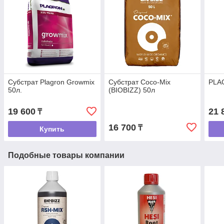
Субстрат Plagron Growmix
Субстрат Coco-Mix
PLAG
50л.
(BIOBIZZ) 50л
19 600
21 
₸
16 700
₸
Купить
Подобные товары компании