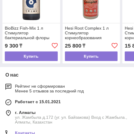
BioBizz Fish-Mix 1 л
Hesi Root Complex 1 л
Hesi
Стимулятор
Стимулятор
Сти
бактериальной флоры
корнеобразования
корн
9 300
25 800
15 
₸
₸
Купить
Купить
О нас
Рейтинг не сформирован
Менее 5 отзывов за последний год
Работает с 15.01.2021
г. Алматы
ул. Жамбыла д.172 (уг. ул. Байзакова) Вход с Жамбыла.,
Алматы, Казахстан
Контакты