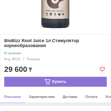
BioBizz Root Juice 1л Стимулятор
корнеобразования
В наличии
Код: BRJ1
Розница
29 600
₸
Купить
Описание
Характеристики
Доставка
Оплата
Усл