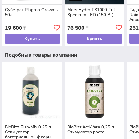
Субстрат Plagron Growmix
Mars Hydro TS1000 Full
Гидр
50л.
Spectrum LED (150 Вт)
Rain
Aqua
19 600
76 500
251
₸
₸
Купить
Купить
Подобные товары компании
BioBizz Fish-Mix 0.25 л
BioBizz Acti-Vera 0,25 л
BioB
Стимулятор
Стимулятор роста
Стим
бактериальной флоры