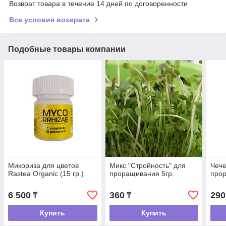
Возврат товара в течение 14 дней по договоренности
Все условия возврата
Подобные товары компании
Микориза для цветов
Микс "Стройность" для
Чече
Rastea Organic (15 гр.)
проращивания 5гр.
про
6 500
360
290
₸
₸
Купить
Купить