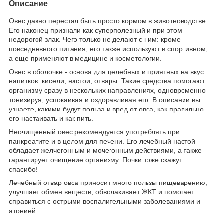
Описание
Овес давно перестал быть просто кормом в животноводстве.
Его наконец признали как суперполезный и при этом
недорогой злак. Чего только не делают с ним: кроме
повседневного питания, его также используют в спортивном,
а еще применяют в медицине и косметологии.
Овес в оболочке - основа для целебных и приятных на вкус
напитков: кисели, настои, отвары. Такие средства помогают
организму сразу в нескольких направлениях, одновременно
тонизируя, успокаивая и оздоравливая его. В описании вы
узнаете, какими будут польза и вред от овса, как правильно
его настаивать и как пить.
Неочищенный овес рекомендуется употреблять при
панкреатите и в целом для печени. Его лечебный настой
обладает желчегонным и мочегонным действиями, а также
гарантирует очищение организму. Почки тоже скажут
спасибо!
Лечебный отвар овса приносит много пользы пищеварению,
улучшает обмен веществ, обволакивает ЖКТ и помогает
справиться с острыми воспалительными заболеваниями и
атонией.