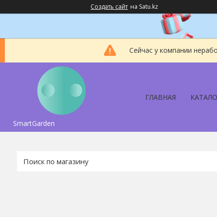
Создать сайт
на Satu.kz
Сейчас у компании нерабо
ГЛАВНАЯ
КАТАЛО
SmartGarden