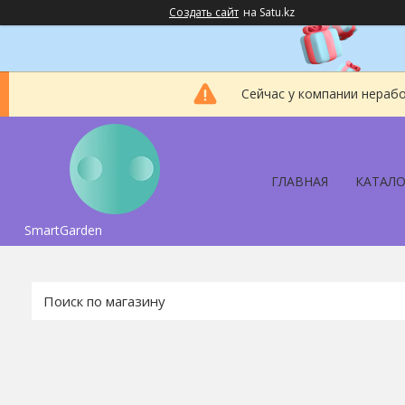
Создать сайт
на Satu.kz
Сейчас у компании нерабо
ГЛАВНАЯ
КАТАЛО
SmartGarden