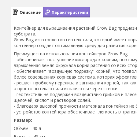
Описание
Характеристики
Контейнер для выращивания растений Grow Bag предназн
субстрата.
Grow Bag изготовлен из геотекстиля, который имеет пори
контейнер создает оптимальную среду для развития корн
Преимущества использования контейнеров Grow Bag:
- обеспечивает поступление кислорода к корням, поэтом
взрыхленная земля окружала корни растения со всех сторо
- обеспечивает "воздушную подрезку" корней, что позво
более совершенная корневая система, которая эффектив
- решает проблему перелива и загнивания корней, так как
а просто вытекают или испаряются через стенки.
- геотекстиль не подвержен воздействию грибков и плес
щелочей, кислот и растворов солей.
- благодаря высокой прочности материала контейнер не 
- устройство контейнера обеспечивает легкость в трансп
Размер:
Объем - 40 л
Высота - 45 см