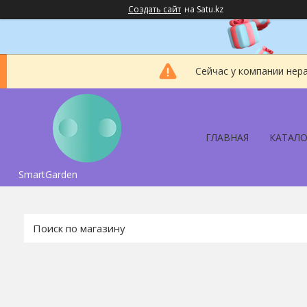
Создать сайт
на Satu.kz
Сейчас у компании нер
ГЛАВНАЯ
КАТАЛО
SmartGarden