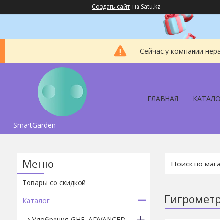
Создать сайт
на Satu.kz
Сейчас у компании нер
ГЛАВНАЯ
КАТАЛО
SmartGarden
Товары со скидкой
Гигромет
Каталог
Удобрения GHE, ADVANCED