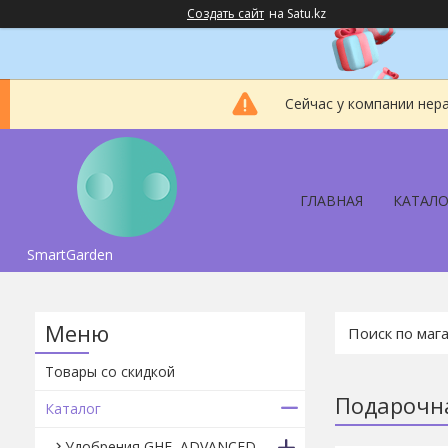
Создать сайт
на Satu.kz
Сейчас у компании нер
ГЛАВНАЯ
КАТАЛО
SmartGarden
Товары со скидкой
Подарочна
Каталог
Удобрения GHE, ADVANCED